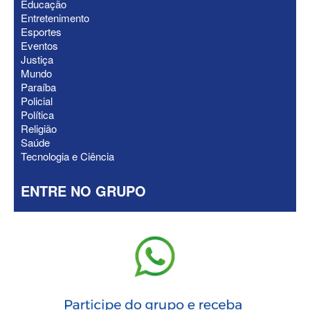
Educação
virão”, diz Lucas Ribeiro sobre escolha
Entretenimento
do nome do vice
Esportes
Eventos
Justiça
Mundo
Paraíba
Policial
Política
Religião
Saúde
Tecnologia e Ciência
ENTRE NO GRUPO