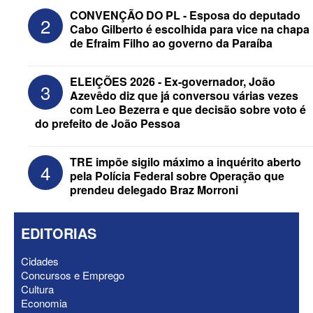
CONVENÇÃO DO PL - Esposa do deputado
2
Cabo Gilberto é escolhida para vice na chapa
de Efraim Filho ao governo da Paraíba
Federação Brasil da Esperança decide
ELEIÇÕES 2026 - Ex-governador, João
3
nesta terça apoio ao Governo; PT E
Azevêdo diz que já conversou várias vezes
PCdoB apostam em Lucas
com Leo Bezerra e que decisão sobre voto é
do prefeito de João Pessoa
TRE impõe sigilo máximo a inquérito aberto
4
pela Polícia Federal sobre Operação que
prendeu delegado Braz Morroni
EDITORIAS
Cidades
Concursos e Emprego
Cultura
Economia
ELEIÇÕES 2026 - “Muitas surpresas