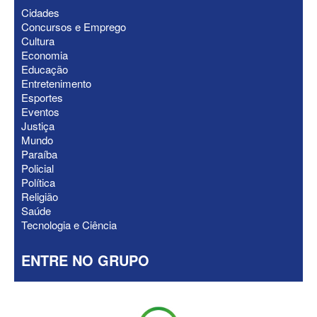
Cidades
Concursos e Emprego
Cultura
Economia
Educação
ELEIÇÕES 2026 - Nabor Vanderley
Entretenimento
pede primeiro voto em João Azevêdo e
Esportes
oficializa Daniella Ribeiro como
Eventos
suplente
Justiça
Mundo
Paraíba
Policial
Política
Religião
Saúde
Tecnologia e Ciência
ENTRE NO GRUPO